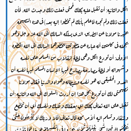
الكل والثانيه: أن تقبل عليه بكلك فمتى فعلت ذلك وجدت الله. فأن
فعلت ذلك ولم تجده فاعلم بأنك لم تخطوا إليه بعد) فى هذه النصيحه
يخبرنا مولانا عن الطريق الذى يسلكه السالك الى الله عز وجل وهو
يجمله فى كلمتين أنه عباره عن خطوتين يخطوهما السالك الى الله الخطوه
الأولى: أن تودع الكل وهى لحظة إنقلاب من المسلم على نفسه
وشهواته أو لحظة مصارحة يصارح فيها الإنسان المسلم فيها نفسه أن
العدو الحقيقى له هو نفسه وشيطانه وهواه والدنيا فقال مولانا
نصيحتى لك أن تودع كل هذا إن أردت السلوك الى الله والثانيه :أن
تقبل على الله تعالى بكلك اي بعقلك وقلبك ونفسك أي أن تخضع
وتنقاد وتسلم اليه ألأمر كله قال تعالى(فَلَا وَرَبِّكَ لَا يُؤْمِنُونَ حَتَّىٰ
يُحَكِّمُوكَ فِيمَا شَجَرَ بَيْنَهُمْ ثُمَّ لَا يَجِدُوا فِي أَنفُسِهِمْ حَرَجًا مِّمَّا قَضَيْتَ