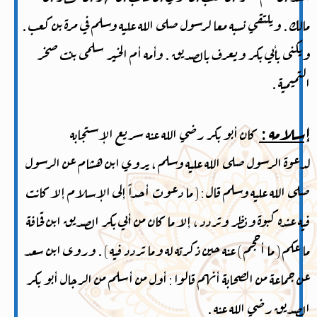
مالك . ويلتقي نسبه معا لرسول صلى الله عليه وسلم في مرة بن كعب .
ويكنى بأبي بكر ويعرف بالصديق . وأمه أم الخير سلمى بنت صخر
التميمية .
إسلامه :
كان أبو بكر رضي الله عنه سريع الإستجابه
لدعوة الرسول صلى الله عليه وسلم ، يروي ابن هشام عن الرسول
صلى الله عليه وسلم قال : ( ما دعوت أحداً إلى الإسلام إلا كانت
فيه عنده كبوة ونظر وتردد ، إلا ما كان من أبي بكر الصديق ابن قحافة
ما عكم ( ما أحجم ) عنه حين ذكرته له وما تردد فيه ) . وروى ابن سعد
عن جماعة من الصحابة أنهم قالوا : أول من أسلم من الرجال أبو بكر
الصديق رضي الله عنه .