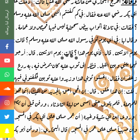
أخرج البخاري عن عائشة رضي الله عنها قالت : ( دخلت على
أبي بكر رضي الله عنه فقال : في كم كفنتم النبي صلى الله عليه وسلم
ارسال لنا رسالة
؟ فقالت : في ثلاثة أثواب بيض سحولية ليس فيها قميص ولا عمامة .
وقال لها : في أي يوم توفي رسول الله صلى الله عليه وسلم ؟ قالت :
يوم الاثنين . قال : فأي يوم هذا ؟ قالت : يوم الاثنين . قال : أرجو
فيما بيني وبين الليل . فنظر إلى ثوب عليه كان يمرض فيه ، به ردع
زعفران فقال : اغسلوا ثوبي هذا وزيدوا عليه ثوبين فكفنوني فيهما
. قلت : إن هذا خلق . قال : إن الحي أحق بالجديد من الميت ،إنما هو
للمهملة . فلم يتوف حتى أمسى من ليلة الثلاثاء ، ودفن قبل أن يصبح
) وروى ابن أبي شيبة وغيره ( أن عمر صلى على أبي بكر في المسجد
وأن صهيباً صلى على عمر في المسجد ) قال البخاري : ( ودفن أبو بكر