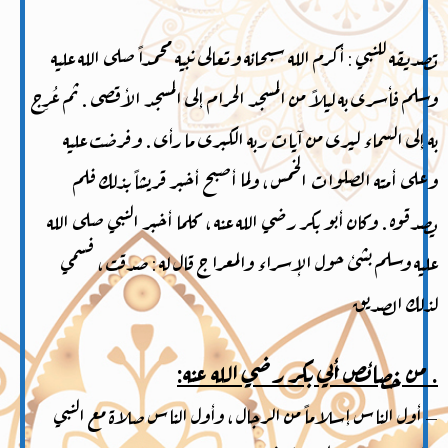
تصديقه للنبي : أكرم الله سبحانه وتعالى نبيه محمداً صلى الله عليه
وسلم فأسرى به ليلاً من المسجد الحرام إلى المسجد الأقصى . ثم عُرِج
به إلى السماء ليرى من آيات ربه الكبرى ما رأى . وفرضت عليه
وعلى أمته الصلوات الخمس ، ولما أصبح أخبر قريشاً بذلك فلم
يصدقوه . وكان أبو بكر رضي الله عنه ، كلما أخبر النبي صلى الله
عليه وسلم بشئ حول الإسراء والمعراج قال له : صدقت ، فسمي
لذلك الصديق
. من خصائص أبي بكر رضي الله عنه:
– أول الناس إسلاماً من الرجال ، وأول الناس صلاة مع النبي